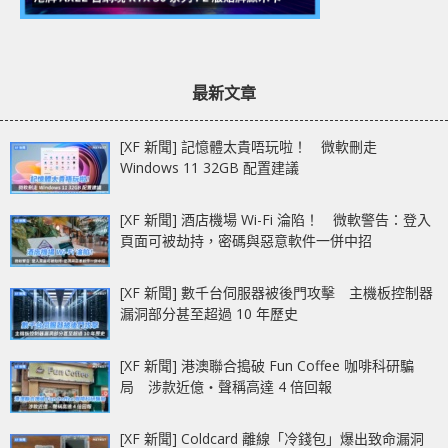
最新文章
[XF 新聞] 記憶體太貴唔玩啦！ 微軟刪走
Windows 11 32GB 配置建議
[XF 新聞] 酒店機場 Wi-Fi 淪陷！ 微軟警告：登入
頁面可被劫持，密碼與惡意軟件一併中招
[XF 新聞] 數千台伺服器被後門攻擊 主機板控制器
漏洞部分甚至超過 10 年歷史
[XF 新聞] 港澳聯合搗破 Fun Coffee 咖啡科研騙
局 涉款近億‧聲稱高達 4 倍回報
[XF 新聞] Coldcard 離線「冷錢包」爆出致命漏洞