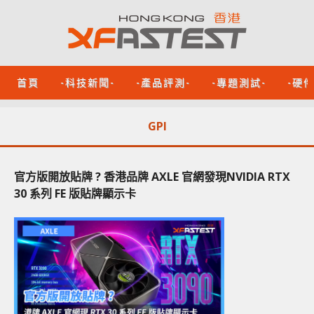
首頁
-科技新聞-
-產品評測-
-專題測試-
-硬
GPI
官方版開放貼牌 ? 香港品牌 AXLE 官網發現NVIDIA RTX
30 系列 FE 版貼牌顯示卡