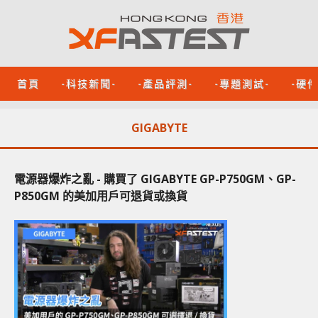
首頁
-科技新聞-
-產品評測-
-專題測試-
-硬
GIGABYTE
電源器爆炸之亂 - 購買了 GIGABYTE GP-P750GM、GP-
P850GM 的美加用戶可退貨或換貨