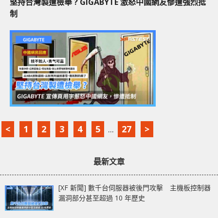
堅持台灣製遭檢舉 ? GIGABYTE 激怒中國網友慘遭強烈抵
制
<
1
2
3
4
5
...
27
>
最新文章
[XF 新聞] 數千台伺服器被後門攻擊 主機板控制器
漏洞部分甚至超過 10 年歷史