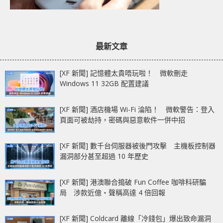
最新文章
[XF 新聞] 記憶體太貴唔玩啦！ 微軟刪走
Windows 11 32GB 配置建議
[XF 新聞] 酒店機場 Wi-Fi 淪陷！ 微軟警告：登入
頁面可被劫持，密碼與惡意軟件一併中招
[XF 新聞] 數千台伺服器被後門攻擊 主機板控制器
漏洞部分甚至超過 10 年歷史
[XF 新聞] 港澳聯合搗破 Fun Coffee 咖啡科研騙
局 涉款近億‧聲稱高達 4 倍回報
[XF 新聞] Coldcard 離線「冷錢包」爆出致命漏洞