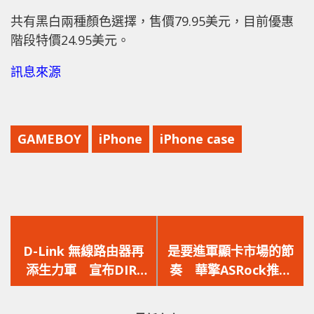
共有黑白兩種顏色選擇，售價79.95美元，目前優惠
階段特價24.95美元。
訊息來源
GAMEBOY
iPhone
iPhone case
上
下
一
一
D-Link 無線路由器再
是要進軍顯卡市場的節
篇
篇
添生力軍 宣布DIR-
奏 華擎ASRock推出
文
文
867新品全副武裝香港
Phantom Gaming新
章：
章：
上市
品牌