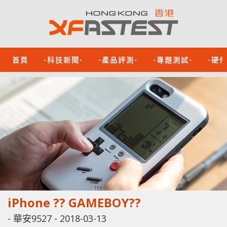
首頁
-科技新聞-
-產品評測-
-專題測試-
-硬
iPhone ?? GAMEBOY??
-
華安9527
-
2018-03-13