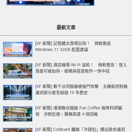
最新文章
[XF 新聞] 記憶體太貴唔玩啦！ 微軟刪走
Windows 11 32GB 配置建議
[XF 新聞] 酒店機場 Wi-Fi 淪陷！ 微軟警告：登入
頁面可被劫持，密碼與惡意軟件一併中招
[XF 新聞] 數千台伺服器被後門攻擊 主機板控制器
漏洞部分甚至超過 10 年歷史
[XF 新聞] 港澳聯合搗破 Fun Coffee 咖啡科研騙
局 涉款近億‧聲稱高達 4 倍回報
[XF 新聞] Coldcard 離線「冷錢包」爆出致命漏洞