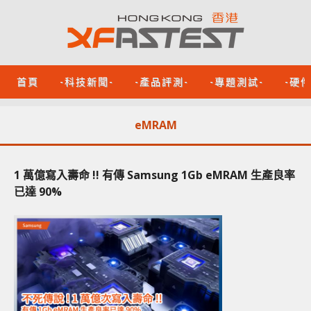
首頁
-科技新聞-
-產品評測-
-專題測試-
-硬
eMRAM
1 萬億寫入壽命 !! 有傳 Samsung 1Gb eMRAM 生產良率
已達 90%