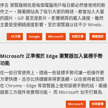
序言 瀏覽器相信是每個電腦用戶每日都必然會使用的軟
件之一，隨著網站為了吸引大家的眼球，都會加入大量
的圖片、GIF 甚至是影片。影響網頁的戴入速度，雖然
主要是受網絡速度影響，至於瀏覽器以往不少 Windows
用家，都不會使用內置的 IE，而會選擇使用 Chrome、
- XF文章
Google
Microsoft
封面文章
專題測試
Opera 或 Firefox 作為替代品，今次編輯部就測試 5 款
較多用家使用的瀏覽器。 Microsoft Edge Microsoft
Edge 其設計初衷是為了取代 Internet Explorer
Microsoft 正準備於 Edge 瀏覽器加入鼠標手勢
功能
在一些日常使用上，透過一些鼠標手勢可讓一些操作更
方便快捷，且亦比快捷鍵來得更直觀。以往使用者茄想
在 Chrome、Edge 等瀏覽器上使用鼠標手勢的話，需通
過第三方插件來實現功能。 而 Microsoft 似乎打算為其
Edge 瀏覽器加入鼠標手勢功能，用戶不需再自行安裝插
Microsoft
科技新聞
件。 從最新的 Microsoft 的策略支援文檔上，已經對此