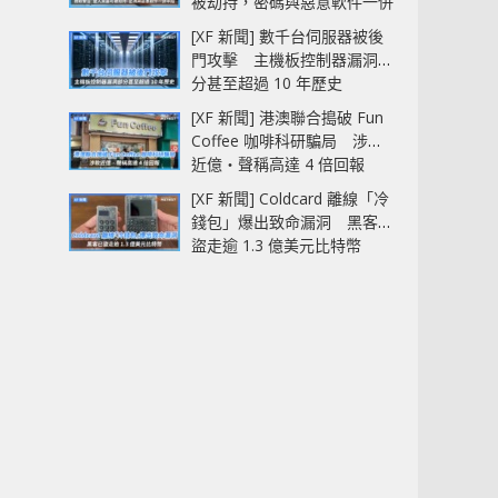
被劫持，密碼與惡意軟件一併
中招
[XF 新聞] 數千台伺服器被後
門攻擊 主機板控制器漏洞部
分甚至超過 10 年歷史
[XF 新聞] 港澳聯合搗破 Fun
Coffee 咖啡科研騙局 涉款
近億‧聲稱高達 4 倍回報
[XF 新聞] Coldcard 離線「冷
錢包」爆出致命漏洞 黑客已
盜走逾 1.3 億美元比特幣