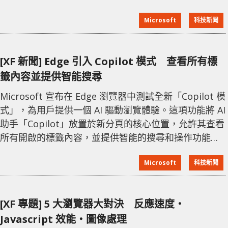
頁，影片仍然可以繼續播放，並且內建的廣告攔截器還
Microsoft
科技新聞
能屏蔽廣告，帶來更流暢的觀看體驗。 這些功能通常是
YouTube Premium 訂閱用戶專享的，但 Microsoft 結
合背景播放與內建 Adblock Plus，成功為用戶免除這兩
[XF 新聞] Edge 引入 Copilot 模式 查看所有標
項限制。要啟用這
籤內容並提供智能搜尋
Microsoft 宣布在 Edge 瀏覽器中測試全新「Copilot 模
式」，為用戶提供一個 AI 驅動瀏覽體驗。這項功能將 AI
助手「Copilot」放置於新分頁的核心位置，允許其查看
所有開啟的標籤內容，並提供智能的搜尋和操作功能。
該功能目前為免費試用版本，Microsoft 表示未來可能
Microsoft
科技新聞
會將其納入付費訂閱服務。用戶可以選擇是否啟用該模
式，並可隨時在設定面板中開啟或關閉。在啟用後，標
準的新分頁畫面會被簡化為一個 Copilot 工具框，類似
[XF 專題] 5 大瀏覽器大對決 反應速度‧
於 Copilot 應用程式的界面。
Javascript 效能‧圖像處理