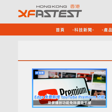
首頁
-科技新聞-
-產