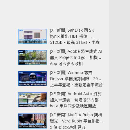
[XF 新聞] SanDisk 同 SK
hynix 推出 HBF 標準
512GB‧最高 3TB/s‧主攻
AI 記憶體
[XF 新聞] Adobe 將生成式 AI
塞入 Project Indigo 相機
App 可即影即改相
[XF 新聞] Winamp 夥拍
Deezer 準備強勢回歸 2027
上半年登場‧重新定義串流音
樂播放器
[XF 新聞] Android Auto 終於
加入車速表 現階段只向部分
beta 用戶同少數地區開放
[XF 新聞] NVIDIA Rubin 架構
曝光 Vera Rubin 平台劍指
5 倍 Blackwell 算力