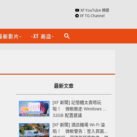
XF YouTube 頻道
XF TG Channel
最新影片-
-XF 商店-
search
最新文章
[XF 新聞] 記憶體太貴唔玩
啦！ 微軟刪走 Windows 11
32GB 配置建議
[XF 新聞] 酒店機場 Wi-Fi 淪
陷！ 微軟警告：登入頁面可