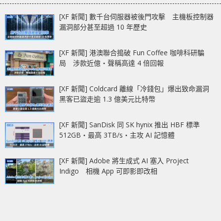
[XF 新聞] 數千台伺服器被後門攻擊 主機板控制器
漏洞部分甚至超過 10 年歷史
[XF 新聞] 港澳聯合搗破 Fun Coffee 咖啡科研騙
局 涉款近億‧聲稱高達 4 倍回報
[XF 新聞] Coldcard 離線「冷錢包」爆出致命漏洞
黑客已盜走逾 1.3 億美元比特幣
[XF 新聞] SanDisk 同 SK hynix 推出 HBF 標準
512GB‧最高 3TB/s‧主攻 AI 記憶體
[XF 新聞] Adobe 將生成式 AI 塞入 Project
Indigo 相機 App 可即影即改相