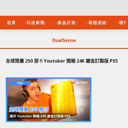
首頁
-科技新聞-
-產品評測-
-專題測試-
-硬
DualSense
全球限量 250 部 !! Youtuber 開箱 24K 鍍金​​訂製版 PS5