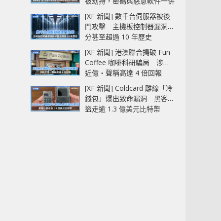
被劫持，密碼與惡意軟件一併
中招
[XF 新聞] 數千台伺服器被後
門攻擊 主機板控制器漏洞部
分甚至超過 10 年歷史
[XF 新聞] 港澳聯合搗破 Fun
Coffee 咖啡科研騙局 涉款
近億‧聲稱高達 4 倍回報
[XF 新聞] Coldcard 離線「冷
錢包」爆出致命漏洞 黑客已
盜走逾 1.3 億美元比特幣