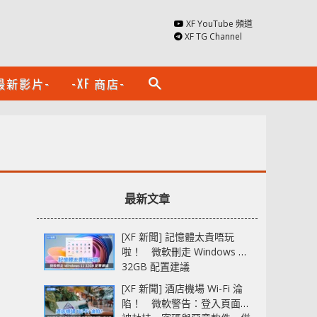
XF YouTube 頻道
XF TG Channel
最新影片-
-XF 商店-
search
最新文章
[XF 新聞] 記憶體太貴唔玩
啦！ 微軟刪走 Windows 11
32GB 配置建議
[XF 新聞] 酒店機場 Wi-Fi 淪
陷！ 微軟警告：登入頁面可