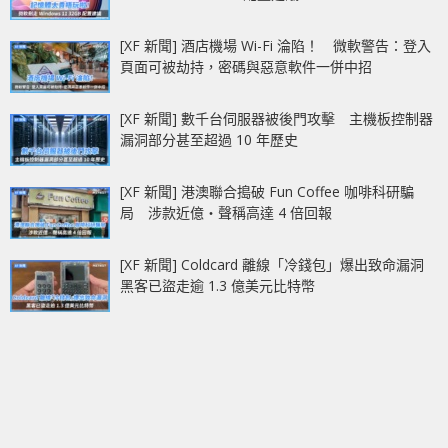
[XF 新聞] 酒店機場 Wi-Fi 淪陷！ 微軟警告：登入
頁面可被劫持，密碼與惡意軟件一併中招
[XF 新聞] 數千台伺服器被後門攻擊 主機板控制器
漏洞部分甚至超過 10 年歷史
[XF 新聞] 港澳聯合搗破 Fun Coffee 咖啡科研騙
局 涉款近億‧聲稱高達 4 倍回報
[XF 新聞] Coldcard 離線「冷錢包」爆出致命漏洞
黑客已盜走逾 1.3 億美元比特幣