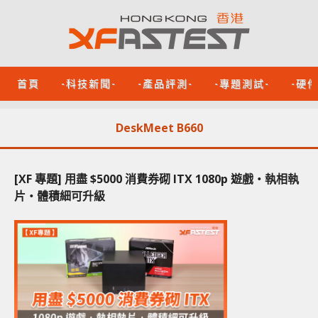
首頁
-科技新聞-
-產品評測-
-專題測試-
-硬
DeskMeet B660
[XF 專題] 用盡 $5000 消費券砌 ITX 1080p 遊戲‧執相執
片‧體積細可升級