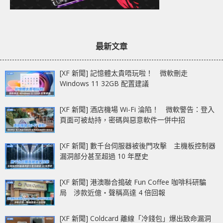
最新文章
[XF 新聞] 記憶體太貴唔玩啦！ 微軟刪走
Windows 11 32GB 配置建議
[XF 新聞] 酒店機場 Wi-Fi 淪陷！ 微軟警告：登入
頁面可被劫持，密碼與惡意軟件一併中招
[XF 新聞] 數千台伺服器被後門攻擊 主機板控制器
漏洞部分甚至超過 10 年歷史
[XF 新聞] 港澳聯合搗破 Fun Coffee 咖啡科研騙
局 涉款近億‧聲稱高達 4 倍回報
[XF 新聞] Coldcard 離線「冷錢包」爆出致命漏洞