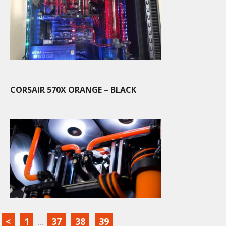
CORSAIR 570X ORANGE – BLACK
<
1
...
37
38
39