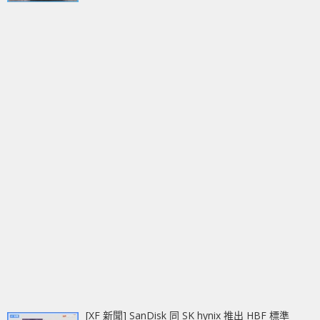
[XF 新聞] SanDisk 同 SK hynix 推出 HBF 標準