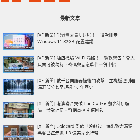
最新文章
[XF 新聞] 記憶體太貴唔玩啦！ 微軟刪走
Windows 11 32GB 配置建議
[XF 新聞] 酒店機場 Wi-Fi 淪陷！ 微軟警告：登入
頁面可被劫持，密碼與惡意軟件一併中招
[XF 新聞] 數千台伺服器被後門攻擊 主機板控制器
漏洞部分甚至超過 10 年歷史
[XF 新聞] 港澳聯合搗破 Fun Coffee 咖啡科研騙
局 涉款近億‧聲稱高達 4 倍回報
[XF 新聞] Coldcard 離線「冷錢包」爆出致命漏洞
黑客已盜走逾 1.3 億美元比特幣