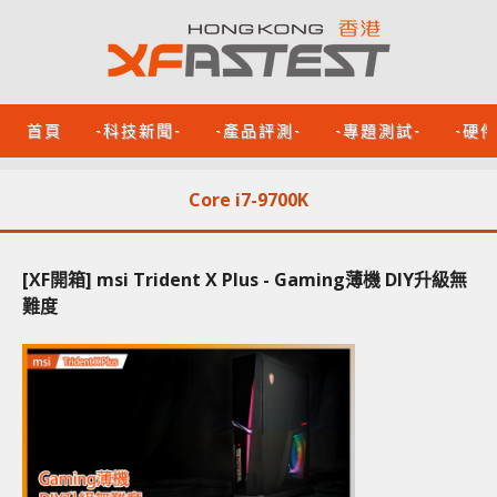
首頁
-科技新聞-
-產品評測-
-專題測試-
-硬
Core i7-9700K
[XF開箱] msi Trident X Plus - Gaming薄機 DIY升級無
難度