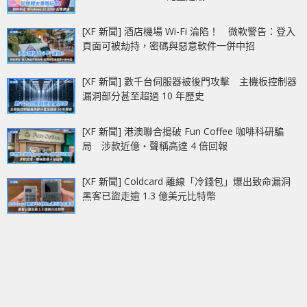
[XF 新聞] 酒店機場 Wi-Fi 淪陷！ 微軟警告：登入
頁面可被劫持，密碼與惡意軟件一併中招
[XF 新聞] 數千台伺服器被後門攻擊 主機板控制器
漏洞部分甚至超過 10 年歷史
[XF 新聞] 港澳聯合搗破 Fun Coffee 咖啡科研騙
局 涉款近億‧聲稱高達 4 倍回報
[XF 新聞] Coldcard 離線「冷錢包」爆出致命漏洞
黑客已盜走逾 1.3 億美元比特幣