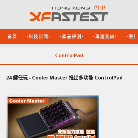
首頁
-科技新聞-
-產品評測-
-專題測試-
-硬
ControlPad
24 鍵任玩 - Cooler Master 推出多功能 ControlPad