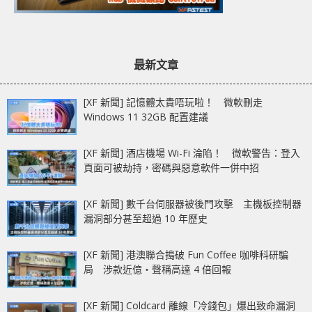
最新文章
[XF 新聞] 記憶體太貴唔玩啦！ 微軟刪走
Windows 11 32GB 配置建議
[XF 新聞] 酒店機場 Wi-Fi 淪陷！ 微軟警告：登入
頁面可被劫持，密碼與惡意軟件一併中招
[XF 新聞] 數千台伺服器被後門攻擊 主機板控制器
漏洞部分甚至超過 10 年歷史
[XF 新聞] 港澳聯合搗破 Fun Coffee 咖啡科研騙
局 涉款近億‧聲稱高達 4 倍回報
[XF 新聞] Coldcard 離線「冷錢包」爆出致命漏洞