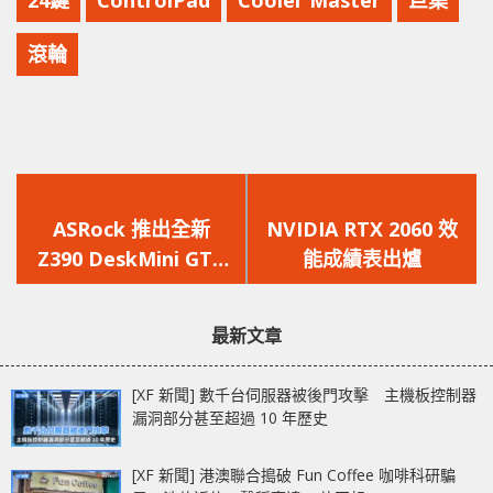
滾輪
上
下
一
一
ASRock 推出全新
NVIDIA RTX 2060 效
篇
篇
Z390 DeskMini GTX
能成績表出爐
文
文
迷你電腦
章：
章：
最新文章
[XF 新聞] 數千台伺服器被後門攻擊 主機板控制器
漏洞部分甚至超過 10 年歷史
[XF 新聞] 港澳聯合搗破 Fun Coffee 咖啡科研騙