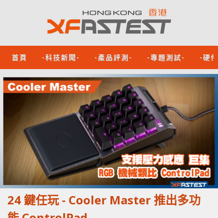
首頁
-科技新聞-
-產品評測-
-專題測試-
-硬
24 鍵任玩 - Cooler Master 推出多功
能 ControlPad