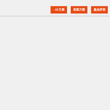
之外，其實仍有不少部份還未提及，今次不但會再介紹
- XF文章
商業方案
產品評測
硬件上的功能例如 Stacking 堆疊及 UPoE+ 供電等，
Cisco Catalyst 交換器另一個重要優勢，就是其軟體、
中心化的設計、還有安全防護 。 Stacking 堆疊設計