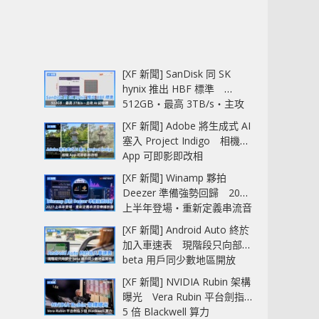
[XF 新聞] SanDisk 同 SK
hynix 推出 HBF 標準
512GB‧最高 3TB/s‧主攻
AI 記憶體
[XF 新聞] Adobe 將生成式 AI
塞入 Project Indigo 相機
App 可即影即改相
[XF 新聞] Winamp 夥拍
Deezer 準備強勢回歸 2027
上半年登場‧重新定義串流音
樂播放器
[XF 新聞] Android Auto 終於
加入車速表 現階段只向部分
beta 用戶同少數地區開放
[XF 新聞] NVIDIA Rubin 架構
曝光 Vera Rubin 平台劍指
5 倍 Blackwell 算力