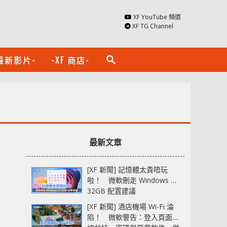
XF YouTube 頻道
XF TG Channel
最新影片-
-XF 商店-
search
最新文章
[XF 新聞] 記憶體太貴唔玩
啦！ 微軟刪走 Windows 11
32GB 配置建議
[XF 新聞] 酒店機場 Wi-Fi 淪
陷！ 微軟警告：登入頁面可