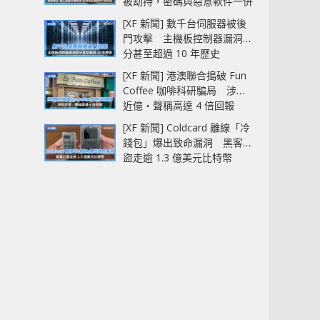
被劫持，密碼與惡意軟件一併
中招
[XF 新聞] 數千台伺服器被後
門攻擊 主機板控制器漏洞部
分甚至超過 10 年歷史
[XF 新聞] 港澳聯合搗破 Fun
Coffee 咖啡科研騙局 涉款
近億‧聲稱高達 4 倍回報
[XF 新聞] Coldcard 離線「冷
錢包」爆出致命漏洞 黑客已
盜走逾 1.3 億美元比特幣