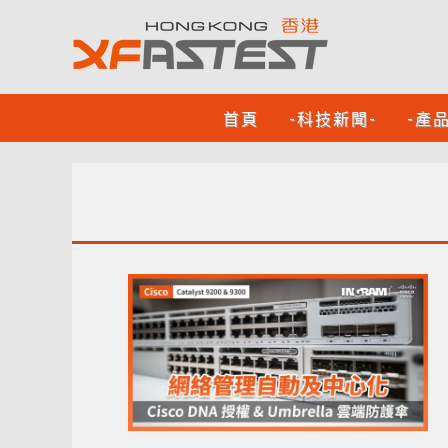
首頁
-科技新聞-
-產