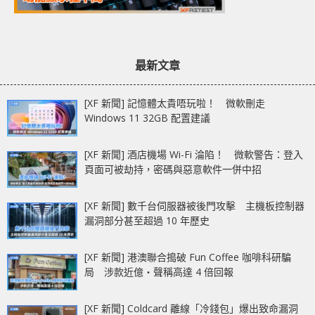
最新文章
[XF 新聞] 記憶體太貴唔玩啦！ 微軟刪走
Windows 11 32GB 配置建議
[XF 新聞] 酒店機場 Wi-Fi 淪陷！ 微軟警告：登入
頁面可被劫持，密碼與惡意軟件一併中招
[XF 新聞] 數千台伺服器被後門攻擊 主機板控制器
漏洞部分甚至超過 10 年歷史
[XF 新聞] 港澳聯合搗破 Fun Coffee 咖啡科研騙
局 涉款近億‧聲稱高達 4 倍回報
[XF 新聞] Coldcard 離線「冷錢包」爆出致命漏洞