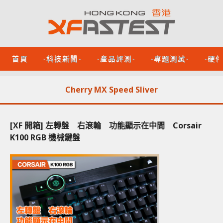
首頁
-科技新聞-
-產品評測-
-專題測試-
-硬
Cherry MX Speed Sliver
[XF 開箱] 左轉盤 右滾輪 功能顯示在中間 Corsair
K100 RGB 機械鍵盤