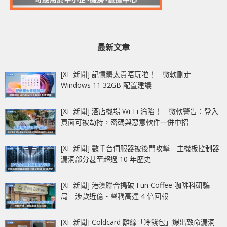
最新文章
[XF 新聞] 記憶體太貴唔玩啦！ 微軟刪走
Windows 11 32GB 配置建議
[XF 新聞] 酒店機場 Wi-Fi 淪陷！ 微軟警告：登入
頁面可被劫持，密碼與惡意軟件一併中招
[XF 新聞] 數千台伺服器被後門攻擊 主機板控制器
漏洞部分甚至超過 10 年歷史
[XF 新聞] 港澳聯合搗破 Fun Coffee 咖啡科研騙
局 涉款近億‧聲稱高達 4 倍回報
[XF 新聞] Coldcard 離線「冷錢包」爆出致命漏洞