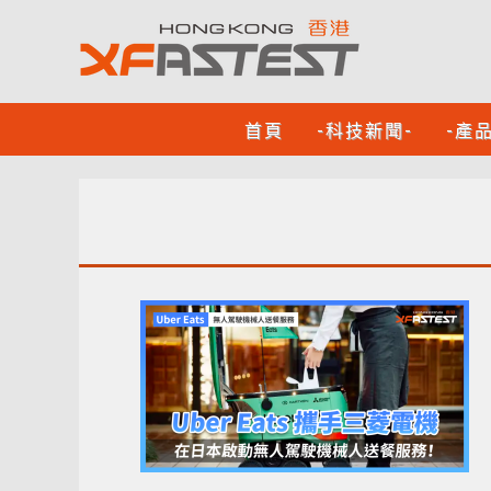
首頁
-科技新聞-
-產