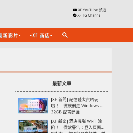
XF YouTube 頻道
XF TG Channel
最新影片-
-XF 商店-
search
最新文章
[XF 新聞] 記憶體太貴唔玩
啦！ 微軟刪走 Windows 11
32GB 配置建議
[XF 新聞] 酒店機場 Wi-Fi 淪
陷！ 微軟警告：登入頁面可