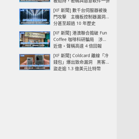
被劫持，密碼與惡意軟件一併
中招
[XF 新聞] 數千台伺服器被後
門攻擊 主機板控制器漏洞部
分甚至超過 10 年歷史
[XF 新聞] 港澳聯合搗破 Fun
Coffee 咖啡科研騙局 涉款
近億‧聲稱高達 4 倍回報
[XF 新聞] Coldcard 離線「冷
錢包」爆出致命漏洞 黑客已
盜走逾 1.3 億美元比特幣