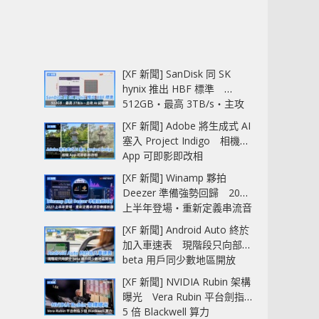
[XF 新聞] SanDisk 同 SK
hynix 推出 HBF 標準
512GB‧最高 3TB/s‧主攻
AI 記憶體
[XF 新聞] Adobe 將生成式 AI
塞入 Project Indigo 相機
App 可即影即改相
[XF 新聞] Winamp 夥拍
Deezer 準備強勢回歸 2027
上半年登場‧重新定義串流音
樂播放器
[XF 新聞] Android Auto 終於
加入車速表 現階段只向部分
beta 用戶同少數地區開放
[XF 新聞] NVIDIA Rubin 架構
曝光 Vera Rubin 平台劍指
5 倍 Blackwell 算力