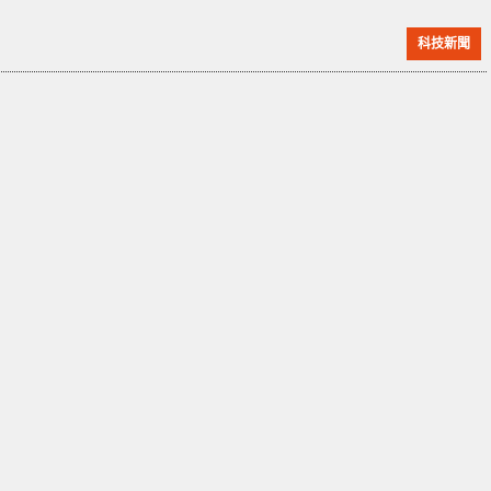
其自動送餐作業的首個國際站點，目前這項服務僅限於
科技新聞
美國的少數城市。Cartken 於 2019 年在加州奧克蘭由
前谷歌員工創立，其研發的「Model C」機械人能夠使
用人工智能導航周遭環境，並可接近人類步行速度，將
成為日本機械人快遞員的主力。 三菱電機將監督這些機
械