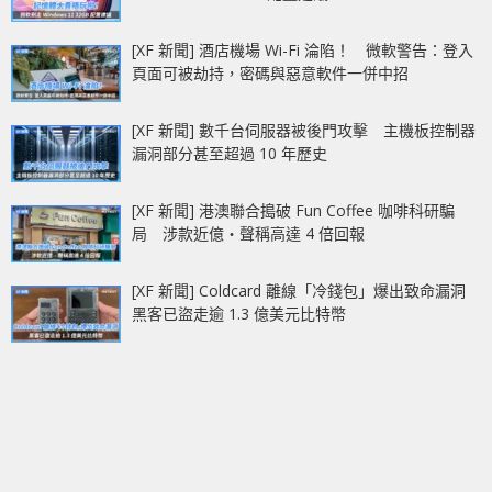
[XF 新聞] 酒店機場 Wi-Fi 淪陷！ 微軟警告：登入
頁面可被劫持，密碼與惡意軟件一併中招
[XF 新聞] 數千台伺服器被後門攻擊 主機板控制器
漏洞部分甚至超過 10 年歷史
[XF 新聞] 港澳聯合搗破 Fun Coffee 咖啡科研騙
局 涉款近億‧聲稱高達 4 倍回報
[XF 新聞] Coldcard 離線「冷錢包」爆出致命漏洞
黑客已盜走逾 1.3 億美元比特幣