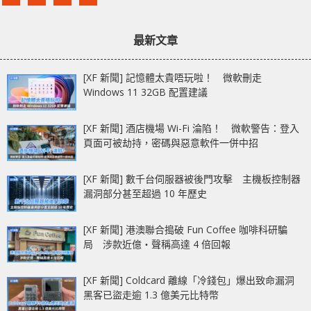
最新文章
[XF 新聞] 記憶體太貴唔玩啦！ 微軟刪走
Windows 11 32GB 配置建議
[XF 新聞] 酒店機場 Wi-Fi 淪陷！ 微軟警告：登入
頁面可被劫持，密碼與惡意軟件一併中招
[XF 新聞] 數千台伺服器被後門攻擊 主機板控制器
漏洞部分甚至超過 10 年歷史
[XF 新聞] 港澳聯合搗破 Fun Coffee 咖啡科研騙
局 涉款近億‧聲稱高達 4 倍回報
[XF 新聞] Coldcard 離線「冷錢包」爆出致命漏洞
黑客已盜走逾 1.3 億美元比特幣