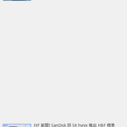
[XF 新聞] SanDisk 同 SK hynix 推出 HBF 標準