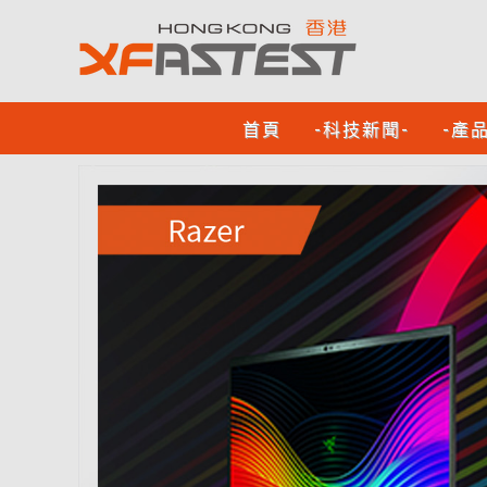
首頁
-科技新聞-
-產