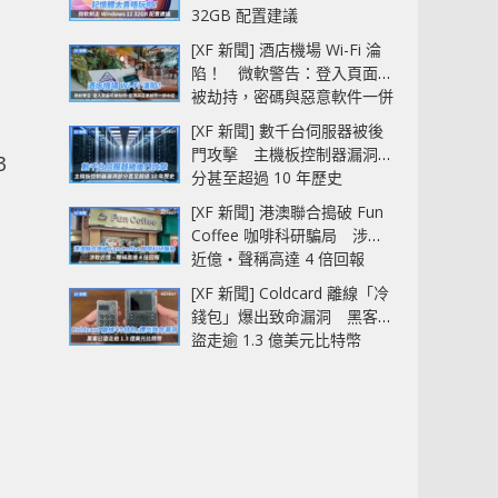
32GB 配置建議
[XF 新聞] 酒店機場 Wi-Fi 淪
陷！ 微軟警告：登入頁面可
被劫持，密碼與惡意軟件一併
中招
[XF 新聞] 數千台伺服器被後
門攻擊 主機板控制器漏洞部
3
分甚至超過 10 年歷史
[XF 新聞] 港澳聯合搗破 Fun
Coffee 咖啡科研騙局 涉款
近億‧聲稱高達 4 倍回報
[XF 新聞] Coldcard 離線「冷
錢包」爆出致命漏洞 黑客已
盜走逾 1.3 億美元比特幣