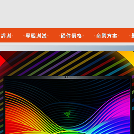
品評測-
-專題測試-
-硬件價格-
-商業方案-
-