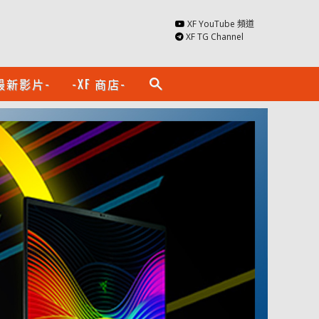
XF YouTube 頻道
XF TG Channel
最新影片-
-XF 商店-
search