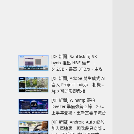
[XF 新聞] SanDisk 同 SK
hynix 推出 HBF 標準
512GB‧最高 3TB/s‧主攻
AI 記憶體
[XF 新聞] Adobe 將生成式 AI
塞入 Project Indigo 相機
App 可即影即改相
[XF 新聞] Winamp 夥拍
Deezer 準備強勢回歸 2027
上半年登場‧重新定義串流音
樂播放器
[XF 新聞] Android Auto 終於
加入車速表 現階段只向部分