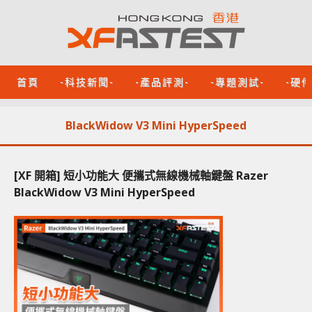
首頁
-科技新聞-
-產品評測-
-專題測試-
-硬
BlackWidow V3 Mini HyperSpeed
[XF 開箱] 短小功能大 便攜式無線機械軸鍵盤 Razer
BlackWidow V3 Mini HyperSpeed