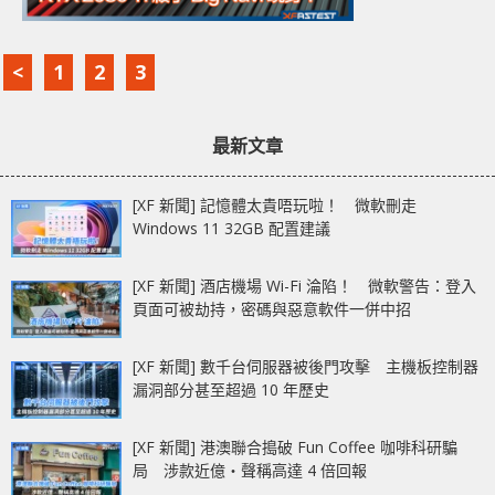
<
1
2
3
最新文章
[XF 新聞] 記憶體太貴唔玩啦！ 微軟刪走
Windows 11 32GB 配置建議
[XF 新聞] 酒店機場 Wi-Fi 淪陷！ 微軟警告：登入
頁面可被劫持，密碼與惡意軟件一併中招
[XF 新聞] 數千台伺服器被後門攻擊 主機板控制器
漏洞部分甚至超過 10 年歷史
[XF 新聞] 港澳聯合搗破 Fun Coffee 咖啡科研騙
局 涉款近億‧聲稱高達 4 倍回報