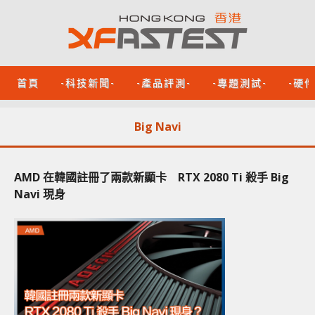
首頁
-科技新聞-
-產品評測-
-專題測試-
-硬
Big Navi
AMD 在韓國註冊了兩款新顯卡 RTX 2080 Ti 殺手 Big
Navi 現身