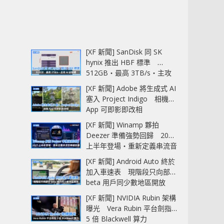
[XF 新聞] SanDisk 同 SK
hynix 推出 HBF 標準
512GB‧最高 3TB/s‧主攻
AI 記憶體
[XF 新聞] Adobe 將生成式 AI
塞入 Project Indigo 相機
App 可即影即改相
[XF 新聞] Winamp 夥拍
Deezer 準備強勢回歸 2027
上半年登場‧重新定義串流音
樂播放器
[XF 新聞] Android Auto 終於
加入車速表 現階段只向部分
beta 用戶同少數地區開放
[XF 新聞] NVIDIA Rubin 架構
曝光 Vera Rubin 平台劍指
5 倍 Blackwell 算力