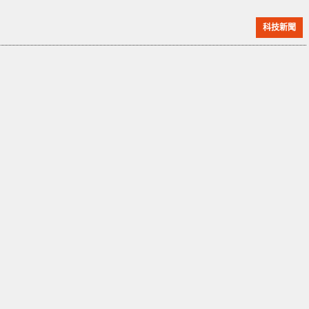
DDR5-4800 記憶體。 嘉合勁威以 Asgard 品牌亮相了
科技新聞
DDR5 記憶體產品，其運作頻率為 4800 MHz，提供 32
GB、64 GB 和 128 GB 方案，而在曝光的模組編號為
VMA5AUK-MMH224W3，達到 JEDEC B