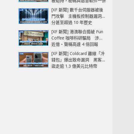
被劫持，密碼與惡意軟件一併
中招
[XF 新聞] 數千台伺服器被後
門攻擊 主機板控制器漏洞部
分甚至超過 10 年歷史
[XF 新聞] 港澳聯合搗破 Fun
Coffee 咖啡科研騙局 涉款
近億‧聲稱高達 4 倍回報
[XF 新聞] Coldcard 離線「冷
錢包」爆出致命漏洞 黑客已
盜走逾 1.3 億美元比特幣