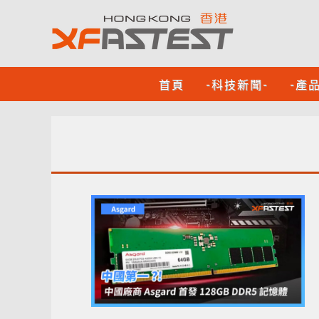
首頁
-科技新聞-
-產