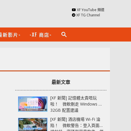
XF YouTube 頻道
XF TG Channel
最新影片-
-XF 商店-
search
最新文章
[XF 新聞] 記憶體太貴唔玩
啦！ 微軟刪走 Windows 11
32GB 配置建議
[XF 新聞] 酒店機場 Wi-Fi 淪
陷！ 微軟警告：登入頁面可