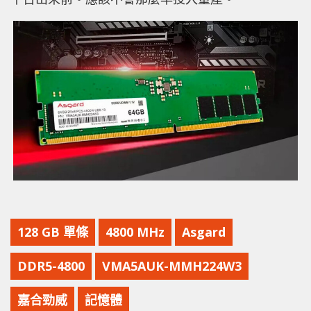
128 GB 單條
4800 MHz
Asgard
DDR5-4800
VMA5AUK-MMH224W3
嘉合勁威
記憶體