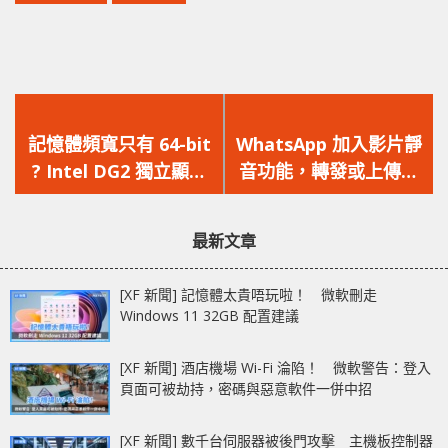
上
下
一
一
記憶體頻寬只有 64-bit
WhatsApp 加入影片靜
篇
篇
? Intel DG2 獨立顯示
音功能，轉發或上傳影
文
文
卡 6 款型號曝光，定位
片可將聲音移除
章：
章：
中低至主流級市場
最新文章
[XF 新聞] 記憶體太貴唔玩啦！ 微軟刪走
Windows 11 32GB 配置建議
[XF 新聞] 酒店機場 Wi-Fi 淪陷！ 微軟警告：登入
頁面可被劫持，密碼與惡意軟件一併中招
[XF 新聞] 數千台伺服器被後門攻擊 主機板控制器