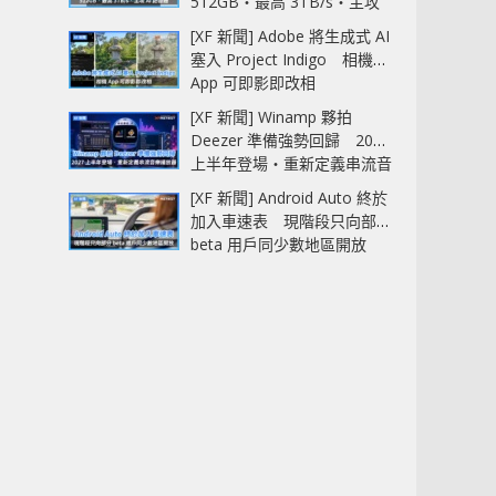
512GB‧最高 3TB/s‧主攻
AI 記憶體
[XF 新聞] Adobe 將生成式 AI
塞入 Project Indigo 相機
App 可即影即改相
[XF 新聞] Winamp 夥拍
Deezer 準備強勢回歸 2027
上半年登場‧重新定義串流音
樂播放器
[XF 新聞] Android Auto 終於
加入車速表 現階段只向部分
beta 用戶同少數地區開放