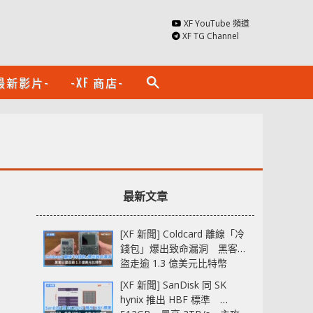
XF YouTube 頻道
XF TG Channel
最新影片-
-XF 商店-
search
最新文章
[XF 新聞] Coldcard 離線「冷
錢包」爆出致命漏洞 黑客已
盜走逾 1.3 億美元比特幣
[XF 新聞] SanDisk 同 SK
hynix 推出 HBF 標準