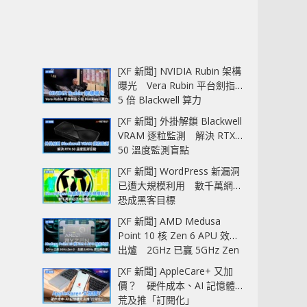
[XF 新聞] NVIDIA Rubin 架構
曝光 Vera Rubin 平台劍指
5 倍 Blackwell 算力
[XF 新聞] 外掛解鎖 Blackwell
VRAM 逐粒監測 解決 RTX
50 溫度監測盲點
[XF 新聞] WordPress 新漏洞
已遭大規模利用 數千萬網站
恐成黑客目標
[XF 新聞] AMD Medusa
Point 10 核 Zen 6 APU 效能
出爐 2GHz 已贏 5GHz Zen
5‧全速 5.4GHz 更拉開距離
[XF 新聞] AppleCare+ 又加
價？ 硬件成本、AI 記憶體
荒及推「訂閱化」