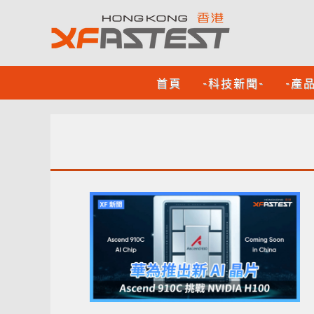
首頁
-科技新聞-
-產