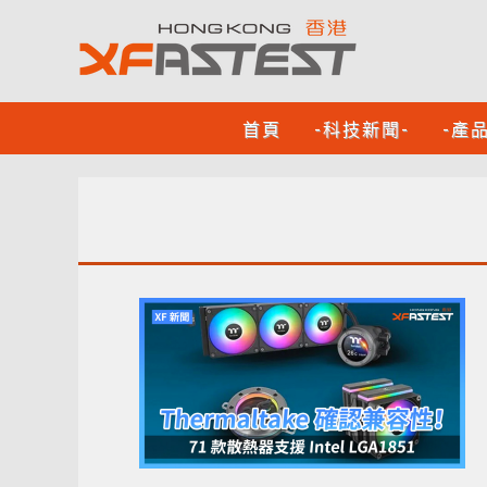
首頁
-科技新聞-
-產