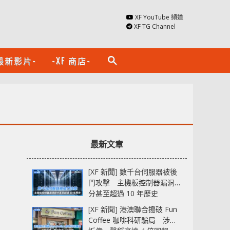
XF YouTube 頻道
XF TG Channel
最新影片-
-XF 商店-
search
最新文章
[XF 新聞] 數千台伺服器被後
門攻擊 主機板控制器漏洞部
分甚至超過 10 年歷史
[XF 新聞] 港澳聯合搗破 Fun
Coffee 咖啡科研騙局 涉款