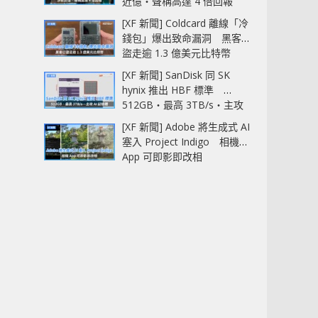
近億‧聲稱高達 4 倍回報
[XF 新聞] Coldcard 離線「冷
錢包」爆出致命漏洞 黑客已
盜走逾 1.3 億美元比特幣
[XF 新聞] SanDisk 同 SK
hynix 推出 HBF 標準
512GB‧最高 3TB/s‧主攻
AI 記憶體
[XF 新聞] Adobe 將生成式 AI
塞入 Project Indigo 相機
App 可即影即改相