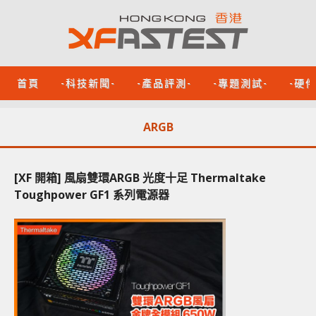
首頁
-科技新聞-
-產品評測-
-專題測試-
-硬
ARGB
[XF 開箱] 風扇雙環ARGB 光度十足 Thermaltake
Toughpower GF1 系列電源器