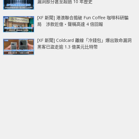
漏洞部分甚至超過 10 年歷史
[XF 新聞] 港澳聯合搗破 Fun Coffee 咖啡科研騙
局 涉款近億‧聲稱高達 4 倍回報
[XF 新聞] Coldcard 離線「冷錢包」爆出致命漏洞
黑客已盜走逾 1.3 億美元比特幣