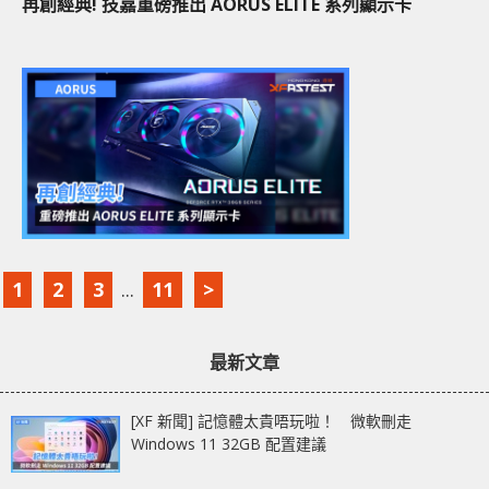
再創經典! 技嘉重磅推出 AORUS ELITE 系列顯示卡
1
2
3
...
11
>
最新文章
[XF 新聞] 記憶體太貴唔玩啦！ 微軟刪走
Windows 11 32GB 配置建議