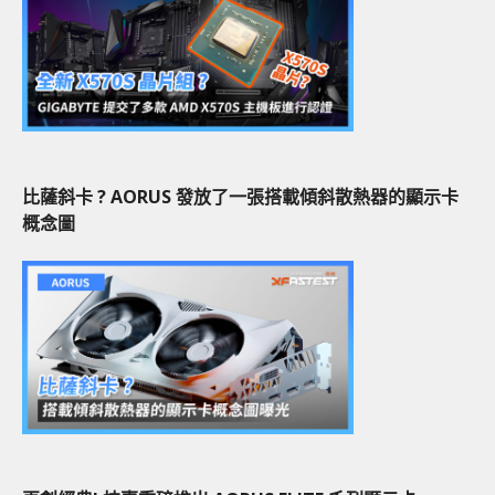
比薩斜卡 ? AORUS 發放了一張搭載傾斜散熱器的顯示卡
概念圖