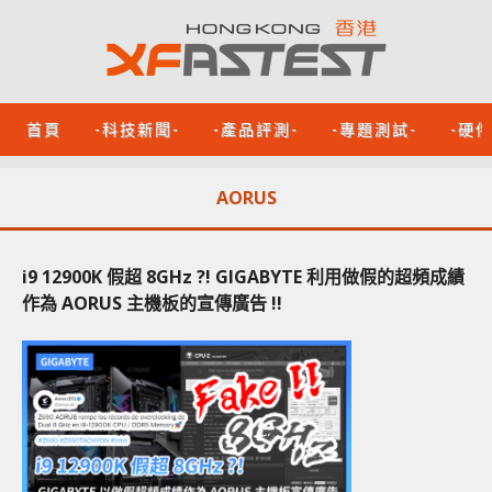
首頁
-科技新聞-
-產品評測-
-專題測試-
-硬
AORUS
i9 12900K 假超 8GHz ?! GIGABYTE 利用做假的超頻成績
作為 AORUS 主機板的宣傳廣告 !!