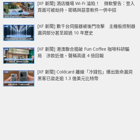
[XF 新聞] 酒店機場 Wi-Fi 淪陷！ 微軟警告：登入
頁面可被劫持，密碼與惡意軟件一併中招
[XF 新聞] 數千台伺服器被後門攻擊 主機板控制器
漏洞部分甚至超過 10 年歷史
[XF 新聞] 港澳聯合搗破 Fun Coffee 咖啡科研騙
局 涉款近億‧聲稱高達 4 倍回報
[XF 新聞] Coldcard 離線「冷錢包」爆出致命漏洞
黑客已盜走逾 1.3 億美元比特幣