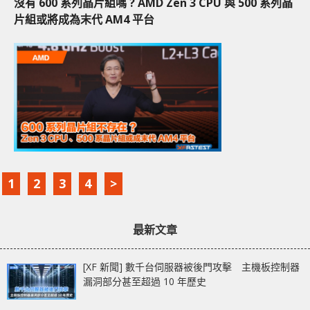
沒有 600 系列晶片組嗎 ? AMD Zen 3 CPU 與 500 系列晶
片組或將成為末代 AM4 平台
1
2
3
4
>
最新文章
[XF 新聞] 數千台伺服器被後門攻擊 主機板控制器
漏洞部分甚至超過 10 年歷史