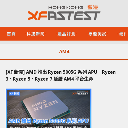
首頁
-科技新聞-
-產品評測-
-專題測試-
-硬
AM4
[XF 新聞] AMD 推出 Ryzen 5005G 系列 APU Ryzen
3、Ryzen 5、Ryzen 7 延續 AM4 平台生命