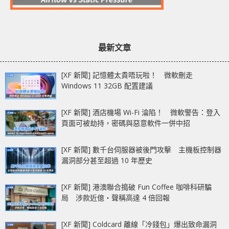
最新文章
[XF 新聞] 記憶體太貴唔玩啦！ 微軟刪走
Windows 11 32GB 配置建議
[XF 新聞] 酒店機場 Wi-Fi 淪陷！ 微軟警告：登入
頁面可被劫持，密碼與惡意軟件一併中招
[XF 新聞] 數千台伺服器被後門攻擊 主機板控制器
漏洞部分甚至超過 10 年歷史
[XF 新聞] 港澳聯合搗破 Fun Coffee 咖啡科研騙
局 涉款近億‧聲稱高達 4 倍回報
[XF 新聞] Coldcard 離線「冷錢包」爆出致命漏洞