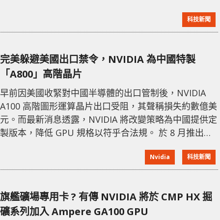
枚晶片量身打造，主攻長時間、多代理協同工作的 AI 應
科技新聞
用。 Zhenwu M890 建基於 Alibaba 自家設計的
PPU（Parallel Processing Unit）框架，內置專門優化
Transformer 的核心引擎
完美躲避美國出口禁令，NVIDIA 為中國特製
「A800」高階晶片
早前因美國收緊對中國半導體的出口管制後，NVIDIA
A100 高階圖形運算晶片出口受阻，其聲稱損失約數億美
元。而最新消息透露，NVIDIA 將改變策略為中國提供定
製版本，降低 GPU 規格以符乎合法規。 於 8 月推出的
出口管制中，NVIDIA 與 AMD 等針對數據中心、人工智
Nvidia
科技新聞
慧深度運算的高階 GPU (如 A100) 將不能出口至中國。
這次消息所示，NVIDIA 將改用降低了規格的 A800 取代
A100 GPU，以避開美國禁令限制，合法地出口至中國。
旗艦礦場專用卡 ? 有傳 NVIDIA 將於 CMP HX 掘
NVIDIA A800 G
礦系列加入 Ampere GA100 GPU