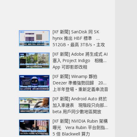
[XF 新聞] SanDisk 同 SK
hynix 推出 HBF 標準
512GB‧最高 3TB/s‧主攻
AI 記憶體
[XF 新聞] Adobe 將生成式 AI
塞入 Project Indigo 相機
App 可即影即改相
[XF 新聞] Winamp 夥拍
Deezer 準備強勢回歸 2027
上半年登場‧重新定義串流音
樂播放器
[XF 新聞] Android Auto 終於
加入車速表 現階段只向部分
beta 用戶同少數地區開放
[XF 新聞] NVIDIA Rubin 架構
曝光 Vera Rubin 平台劍指
5 倍 Blackwell 算力