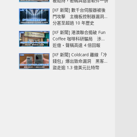
被劫持，密碼與惡意軟件一併
中招
[XF 新聞] 數千台伺服器被後
門攻擊 主機板控制器漏洞部
分甚至超過 10 年歷史
[XF 新聞] 港澳聯合搗破 Fun
Coffee 咖啡科研騙局 涉款
近億‧聲稱高達 4 倍回報
[XF 新聞] Coldcard 離線「冷
錢包」爆出致命漏洞 黑客已
盜走逾 1.3 億美元比特幣