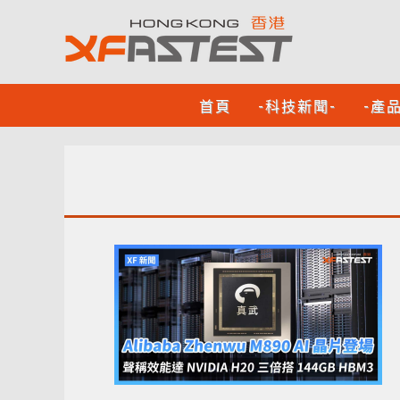
首頁
-科技新聞-
-產