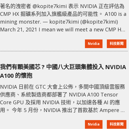
著名的洩密者 @kopite7kimi 表示 NVIDIA 正在評估為
CMP HX 掘礦系列加入旗艦級產品的可能性。 A100 is a
mining monster. — kopite7kimi (@kopite7kimi)
March 21, 2021 I mean we will meet a new CMP HX
card based on A100. — kopite7kimi (@kopite7kimi)
Nvidia
科技新聞
March 21, 2021 而這次流傳的旗艦
我們有顆美國芯 ? 中國八大巨頭集體投入 NVIDIA
A100 的懷抱
NVIDIA 日前在 GTC 大會上公佈，多間中國頂級雲服務
供應商、系統製造商都部署了 NVIDIA A100 Tensor
Core GPU 及採用 NVIDIA 技術，以加速各種 AI 的應
用。 今年 5 月份，NVIDIA 推出了首款基於 Ampere 架
構的 A100 GPU，採用台積電 7nm 程製，集成高達 542
Nvidia
科技新聞
億個晶體管，擁有 6,912 個 FP32 CUDA 核心，最高加