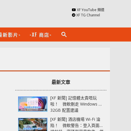
XF YouTube 頻道
XF TG Channel
最新影片-
-XF 商店-
search
最新文章
[XF 新聞] 記憶體太貴唔玩
啦！ 微軟刪走 Windows 11
32GB 配置建議
[XF 新聞] 酒店機場 Wi-Fi 淪
陷！ 微軟警告：登入頁面可