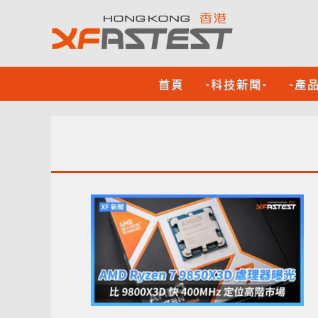
首頁
-科技新聞-
-產