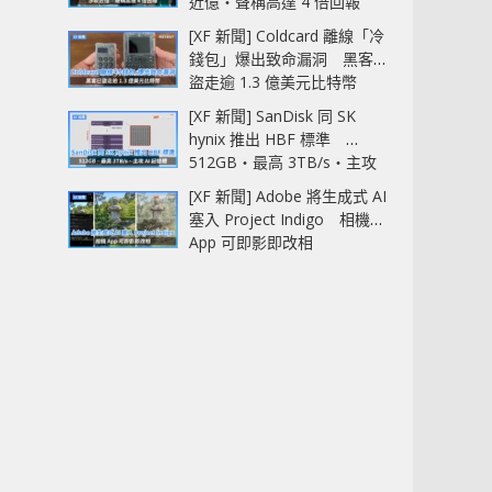
近億‧聲稱高達 4 倍回報
[XF 新聞] Coldcard 離線「冷
錢包」爆出致命漏洞 黑客已
盜走逾 1.3 億美元比特幣
[XF 新聞] SanDisk 同 SK
hynix 推出 HBF 標準
512GB‧最高 3TB/s‧主攻
AI 記憶體
[XF 新聞] Adobe 將生成式 AI
塞入 Project Indigo 相機
App 可即影即改相