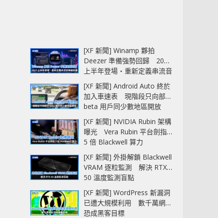
[XF 新聞] Winamp 夥拍
Deezer 準備強勢回歸 2027
上半年登場‧重新定義串流音
樂播放器
[XF 新聞] Android Auto 終於
加入車速表 現階段只向部分
beta 用戶同少數地區開放
[XF 新聞] NVIDIA Rubin 架構
曝光 Vera Rubin 平台劍指
5 倍 Blackwell 算力
[XF 新聞] 外掛解鎖 Blackwell
VRAM 逐粒監測 解決 RTX
50 溫度監測盲點
[XF 新聞] WordPress 新漏洞
已遭大規模利用 數千萬網站
恐成黑客目標