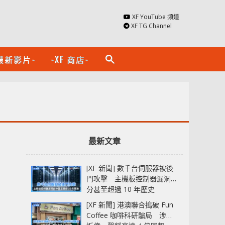
XF YouTube 頻道
XF TG Channel
最新影片-
-XF 商店-
search
最新文章
[XF 新聞] 數千台伺服器被後
門攻擊 主機板控制器漏洞部
分甚至超過 10 年歷史
[XF 新聞] 港澳聯合搗破 Fun
Coffee 咖啡科研騙局 涉款