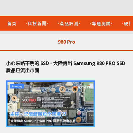
首頁
-科技新聞-
-產品評測-
-專題測試-
-硬
980 Pro
小心來路不明的 SSD - 大陸傳出 Samsung 980 PRO SSD
贗品已流出市面