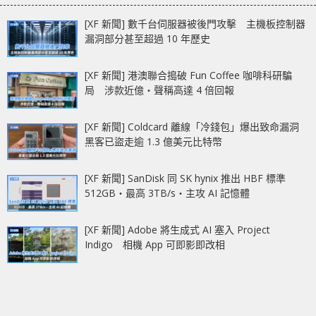
[XF 新聞] 數千台伺服器被後門攻擊 主機板控制器
漏洞部分甚至超過 10 年歷史
[XF 新聞] 港澳聯合搗破 Fun Coffee 咖啡科研騙
局 涉款近億‧聲稱高達 4 倍回報
[XF 新聞] Coldcard 離線「冷錢包」爆出致命漏洞
黑客已盜走逾 1.3 億美元比特幣
[XF 新聞] SanDisk 同 SK hynix 推出 HBF 標準
512GB‧最高 3TB/s‧主攻 AI 記憶體
[XF 新聞] Adobe 將生成式 AI 塞入 Project
Indigo 相機 App 可即影即改相