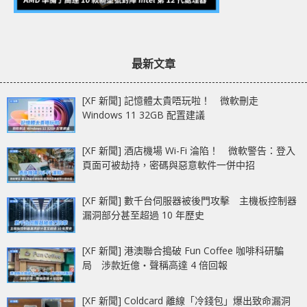
最新文章
[XF 新聞] 記憶體太貴唔玩啦！ 微軟刪走
Windows 11 32GB 配置建議
[XF 新聞] 酒店機場 Wi-Fi 淪陷！ 微軟警告：登入
頁面可被劫持，密碼與惡意軟件一併中招
[XF 新聞] 數千台伺服器被後門攻擊 主機板控制器
漏洞部分甚至超過 10 年歷史
[XF 新聞] 港澳聯合搗破 Fun Coffee 咖啡科研騙
局 涉款近億‧聲稱高達 4 倍回報
[XF 新聞] Coldcard 離線「冷錢包」爆出致命漏洞