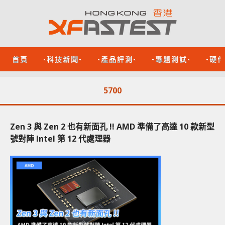
首頁
-科技新聞-
-產品評測-
-專題測試-
-硬
5700
Zen 3 與 Zen 2 也有新面孔 !! AMD 準備了高達 10 款新型
號對陣 Intel 第 12 代處理器