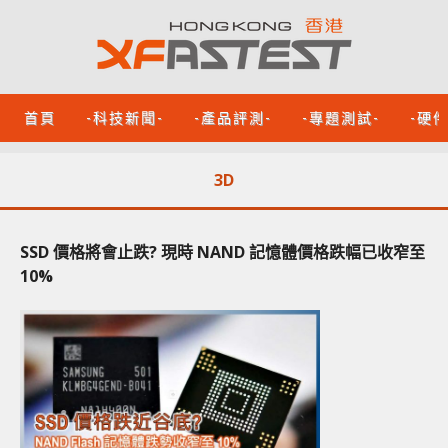
首頁
-科技新聞-
-產品評測-
-專題測試-
-硬
3D
SSD 價格將會止跌? 現時 NAND 記憶體價格跌幅已收窄至
10%