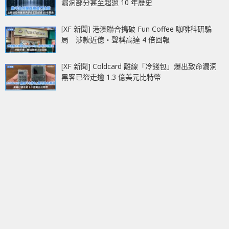
漏洞部分甚至超過 10 年歷史
[XF 新聞] 港澳聯合搗破 Fun Coffee 咖啡科研騙
局 涉款近億‧聲稱高達 4 倍回報
[XF 新聞] Coldcard 離線「冷錢包」爆出致命漏洞
黑客已盜走逾 1.3 億美元比特幣