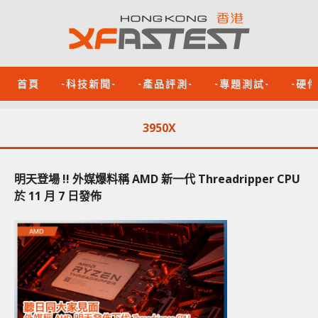
首頁
-科技新聞-
-產品評測-
-專題測試-
-硬
3950X
明天登場 !! 外媒爆料稱 AMD 新一代 Threadripper CPU
於 11 月 7 日發佈