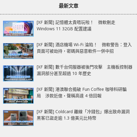
最新文章
[XF 新聞] 記憶體太貴唔玩啦！ 微軟刪走
Windows 11 32GB 配置建議
[XF 新聞] 酒店機場 Wi-Fi 淪陷！ 微軟警告：登入
頁面可被劫持，密碼與惡意軟件一併中招
[XF 新聞] 數千台伺服器被後門攻擊 主機板控制器
漏洞部分甚至超過 10 年歷史
[XF 新聞] 港澳聯合搗破 Fun Coffee 咖啡科研騙
局 涉款近億‧聲稱高達 4 倍回報
[XF 新聞] Coldcard 離線「冷錢包」爆出致命漏洞
黑客已盜走逾 1.3 億美元比特幣