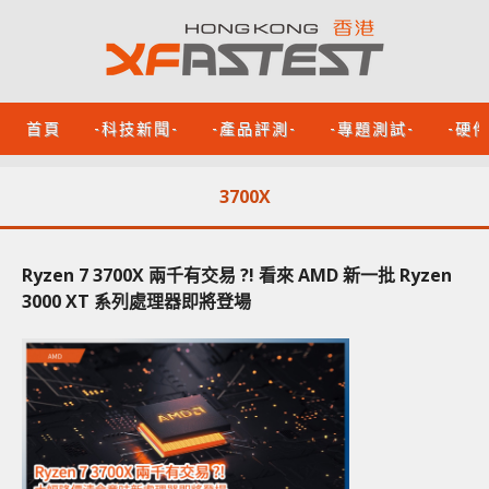
首頁
-科技新聞-
-產品評測-
-專題測試-
-硬
3700X
Ryzen 7 3700X 兩千有交易 ?! 看來 AMD 新一批 Ryzen
3000 XT 系列處理器即將登場