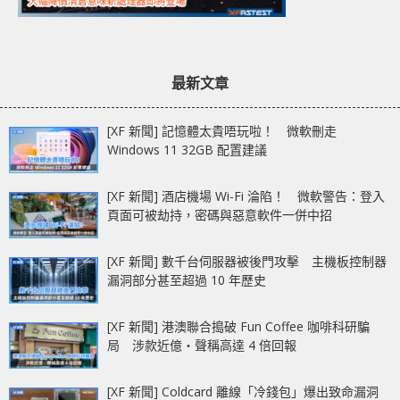
最新文章
[XF 新聞] 記憶體太貴唔玩啦！ 微軟刪走
Windows 11 32GB 配置建議
[XF 新聞] 酒店機場 Wi-Fi 淪陷！ 微軟警告：登入
頁面可被劫持，密碼與惡意軟件一併中招
[XF 新聞] 數千台伺服器被後門攻擊 主機板控制器
漏洞部分甚至超過 10 年歷史
[XF 新聞] 港澳聯合搗破 Fun Coffee 咖啡科研騙
局 涉款近億‧聲稱高達 4 倍回報
[XF 新聞] Coldcard 離線「冷錢包」爆出致命漏洞