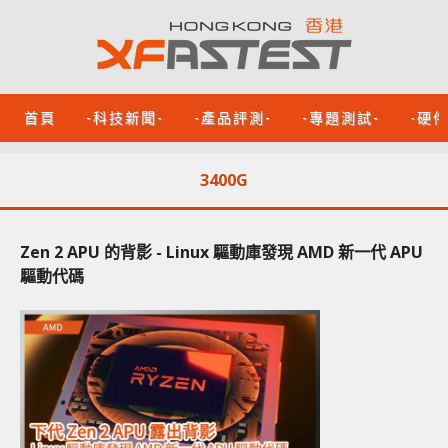
首頁
-科技新聞-
-產品評測-
-專題測試-
-硬
3400G
Zen 2 APU 的背影 - Linux 驅動庫發現 AMD 新一代 APU
驅動代碼