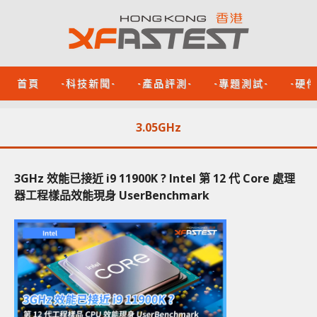
首頁
-科技新聞-
-產品評測-
-專題測試-
-硬
3.05GHz
3GHz 效能已接近 i9 11900K ? Intel 第 12 代 Core 處理
器工程樣品效能現身 UserBenchmark