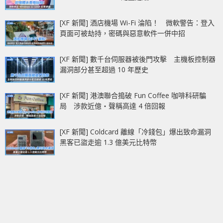
[XF 新聞] 酒店機場 Wi-Fi 淪陷！ 微軟警告：登入
頁面可被劫持，密碼與惡意軟件一併中招
[XF 新聞] 數千台伺服器被後門攻擊 主機板控制器
漏洞部分甚至超過 10 年歷史
[XF 新聞] 港澳聯合搗破 Fun Coffee 咖啡科研騙
局 涉款近億‧聲稱高達 4 倍回報
[XF 新聞] Coldcard 離線「冷錢包」爆出致命漏洞
黑客已盜走逾 1.3 億美元比特幣