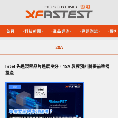
首頁
-科技新聞-
-產品評測-
-專題測試-
-硬
20A
Intel 先進製程晶片進展良好，18A 製程預計將提前準備
投產