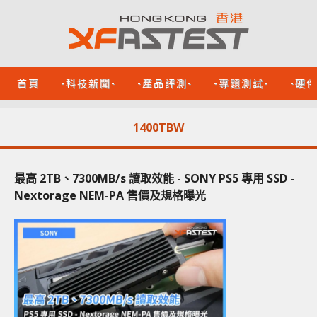
首頁
-科技新聞-
-產品評測-
-專題測試-
-硬
1400TBW
最高 2TB、7300MB/s 讀取效能 - SONY PS5 專用 SSD -
Nextorage NEM-PA 售價及規格曝光