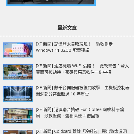
最新文章
[XF 新聞] 記憶體太貴唔玩啦！ 微軟刪走
Windows 11 32GB 配置建議
[XF 新聞] 酒店機場 Wi-Fi 淪陷！ 微軟警告：登入
頁面可被劫持，密碼與惡意軟件一併中招
[XF 新聞] 數千台伺服器被後門攻擊 主機板控制器
漏洞部分甚至超過 10 年歷史
[XF 新聞] 港澳聯合搗破 Fun Coffee 咖啡科研騙
局 涉款近億‧聲稱高達 4 倍回報
[XF 新聞] Coldcard 離線「冷錢包」爆出致命漏洞