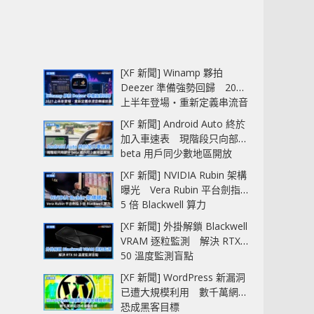
[XF 新聞] Winamp 夥拍
Deezer 準備強勢回歸 2027
上半年登場‧重新定義串流音
樂播放器
[XF 新聞] Android Auto 終於
加入車速表 現階段只向部分
beta 用戶同少數地區開放
[XF 新聞] NVIDIA Rubin 架構
曝光 Vera Rubin 平台劍指
5 倍 Blackwell 算力
[XF 新聞] 外掛解鎖 Blackwell
VRAM 逐粒監測 解決 RTX
50 溫度監測盲點
[XF 新聞] WordPress 新漏洞
已遭大規模利用 數千萬網站
恐成黑客目標