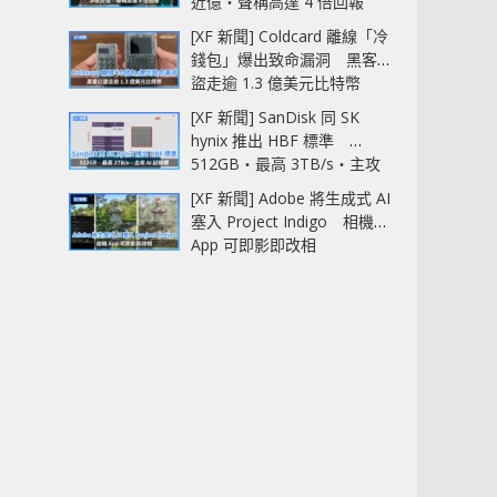
近億‧聲稱高達 4 倍回報
[XF 新聞] Coldcard 離線「冷
錢包」爆出致命漏洞 黑客已
盜走逾 1.3 億美元比特幣
[XF 新聞] SanDisk 同 SK
hynix 推出 HBF 標準
512GB‧最高 3TB/s‧主攻
AI 記憶體
[XF 新聞] Adobe 將生成式 AI
塞入 Project Indigo 相機
App 可即影即改相