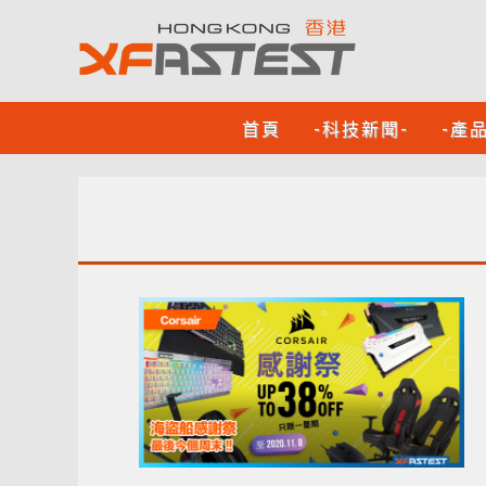
首頁
-科技新聞-
-產