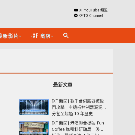
XF YouTube 頻道
XF TG Channel
最新影片-
-XF 商店-
search
最新文章
[XF 新聞] 數千台伺服器被後
門攻擊 主機板控制器漏洞部
分甚至超過 10 年歷史
[XF 新聞] 港澳聯合搗破 Fun
Coffee 咖啡科研騙局 涉款