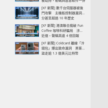
被劫持，密碼與惡意軟件一併
中招
[XF 新聞] 數千台伺服器被後
門攻擊 主機板控制器漏洞部
分甚至超過 10 年歷史
[XF 新聞] 港澳聯合搗破 Fun
Coffee 咖啡科研騙局 涉款
近億‧聲稱高達 4 倍回報
[XF 新聞] Coldcard 離線「冷
錢包」爆出致命漏洞 黑客已
盜走逾 1.3 億美元比特幣