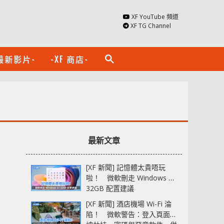
XF YouTube 頻道
XF TG Channel
最新影片-
-XF 商店-
search
最新文章
[XF 新聞] 記憶體太貴唔玩
啦！ 微軟刪走 Windows 11
32GB 配置建議
[XF 新聞] 酒店機場 Wi-Fi 淪
陷！ 微軟警告：登入頁面可