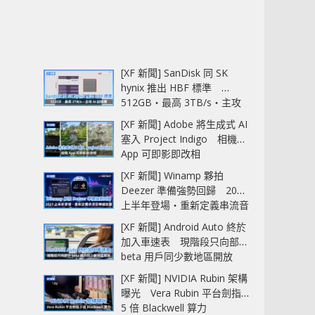
[XF 新聞] SanDisk 同 SK
hynix 推出 HBF 標準
512GB‧最高 3TB/s‧主攻
AI 記憶體
[XF 新聞] Adobe 將生成式 AI
塞入 Project Indigo 相機
App 可即影即改相
[XF 新聞] Winamp 夥拍
Deezer 準備強勢回歸 2027
上半年登場‧重新定義串流音
樂播放器
[XF 新聞] Android Auto 終於
加入車速表 現階段只向部分
beta 用戶同少數地區開放
[XF 新聞] NVIDIA Rubin 架構
曝光 Vera Rubin 平台劍指
5 倍 Blackwell 算力