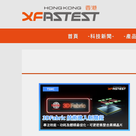
首頁
-科技新聞-
-產