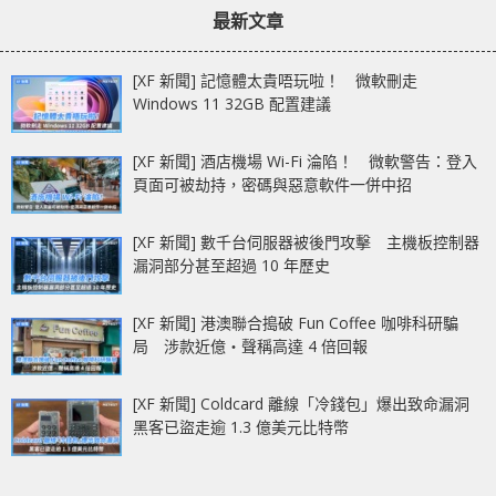
最新文章
[XF 新聞] 記憶體太貴唔玩啦！ 微軟刪走
Windows 11 32GB 配置建議
[XF 新聞] 酒店機場 Wi-Fi 淪陷！ 微軟警告：登入
頁面可被劫持，密碼與惡意軟件一併中招
[XF 新聞] 數千台伺服器被後門攻擊 主機板控制器
漏洞部分甚至超過 10 年歷史
[XF 新聞] 港澳聯合搗破 Fun Coffee 咖啡科研騙
局 涉款近億‧聲稱高達 4 倍回報
[XF 新聞] Coldcard 離線「冷錢包」爆出致命漏洞
黑客已盜走逾 1.3 億美元比特幣