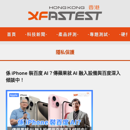
首頁
-科技新聞-
-產品評測-
-專題測試-
-硬
隱私保護
係 iPhone 裝百度 AI？傳蘋果就 AI 融入設備與百度深入
傾談中！