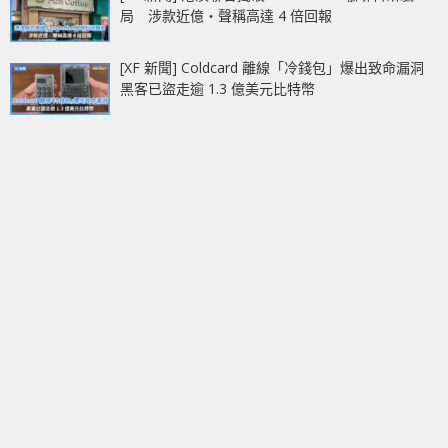
局 涉款近億‧聲稱高達 4 倍回報
[XF 新聞] Coldcard 離線「冷錢包」爆出致命漏洞
黑客已盜走逾 1.3 億美元比特幣