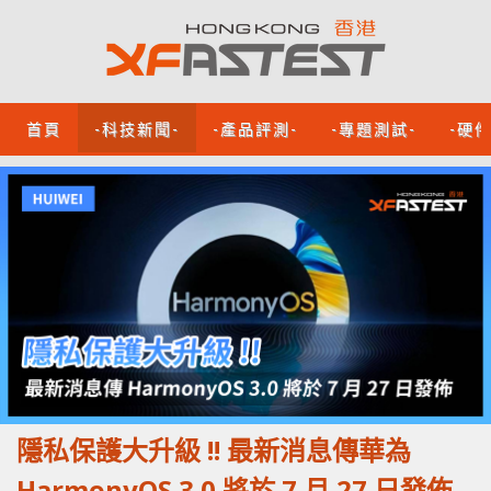
首頁
-科技新聞-
-產品評測-
-專題測試-
-硬
隱私保護大升級 !! 最新消息傳華為
HarmonyOS 3.0 將於 7 月 27 日發佈