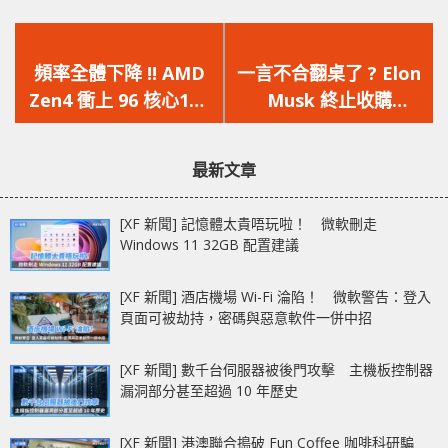
上
下
一
一
頻率全體下降 !! AMD
一言不合翻桌了 ? Elon
篇
篇
Zen4 衝上 96 核心192
Musk 終止收購
文
文
線程，功耗最高僅
Twitter，Twitter 要
章：
章：
360W
採取法律行動執行合併
最新文章
協議
[XF 新聞] 記憶體太貴唔玩啦！ 微軟刪走
Windows 11 32GB 配置建議
[XF 新聞] 酒店機場 Wi-Fi 淪陷！ 微軟警告：登入
頁面可被劫持，密碼與惡意軟件一併中招
[XF 新聞] 數千台伺服器被後門攻擊 主機板控制器
漏洞部分甚至超過 10 年歷史
[XF 新聞] 港澳聯合搗破 Fun Coffee 咖啡科研騙