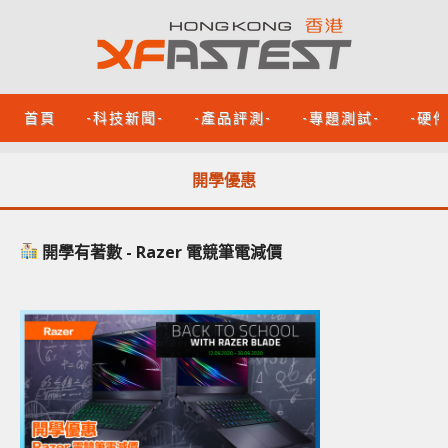
首頁
-科技新聞-
-產品評測-
-專題測試-
-硬
開學優惠
開學有著數 - Razer 電競筆電減價