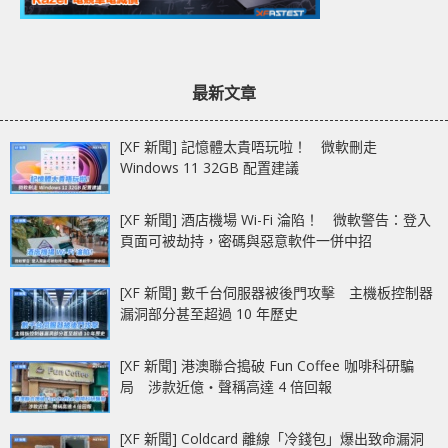
最新文章
[XF 新聞] 記憶體太貴唔玩啦！ 微軟刪走
Windows 11 32GB 配置建議
[XF 新聞] 酒店機場 Wi-Fi 淪陷！ 微軟警告：登入
頁面可被劫持，密碼與惡意軟件一併中招
[XF 新聞] 數千台伺服器被後門攻擊 主機板控制器
漏洞部分甚至超過 10 年歷史
[XF 新聞] 港澳聯合搗破 Fun Coffee 咖啡科研騙
局 涉款近億‧聲稱高達 4 倍回報
[XF 新聞] Coldcard 離線「冷錢包」爆出致命漏洞