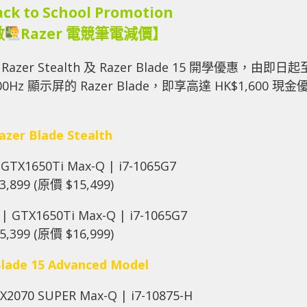
ack to School Promotion
數
Razer 電競筆電減價】
Stealth 及 Razer Blade 15 開學優惠，由即日起
00Hz 顯示屏的 Razer Blade，即享高達 HK$1,600 現金
azer Blade Stealth
 GTX1650Ti Max-Q | i7-1065G7
3,899 (原價 $15,499)
| GTX1650Ti Max-Q | i7-1065G7
5,399 (原價 $16,999)
lade 15 Advanced Model
X2070 SUPER Max-Q | i7-10875-H