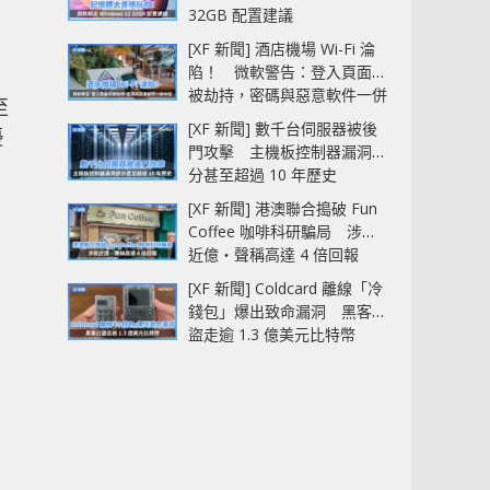
32GB 配置建議
[XF 新聞] 酒店機場 Wi-Fi 淪
陷！ 微軟警告：登入頁面可
被劫持，密碼與惡意軟件一併
至
中招
[XF 新聞] 數千台伺服器被後
優
門攻擊 主機板控制器漏洞部
分甚至超過 10 年歷史
[XF 新聞] 港澳聯合搗破 Fun
Coffee 咖啡科研騙局 涉款
近億‧聲稱高達 4 倍回報
[XF 新聞] Coldcard 離線「冷
錢包」爆出致命漏洞 黑客已
盜走逾 1.3 億美元比特幣