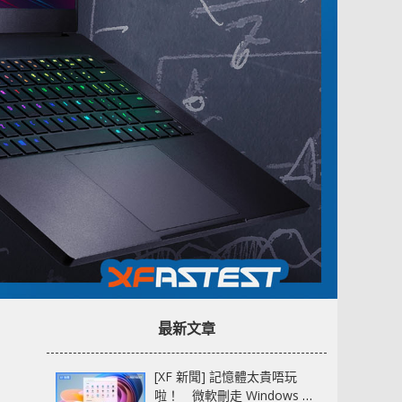
最新文章
[XF 新聞] 記憶體太貴唔玩
啦！ 微軟刪走 Windows 11