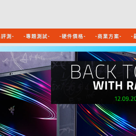
品評測-
-專題測試-
-硬件價格-
-商業方案-
-