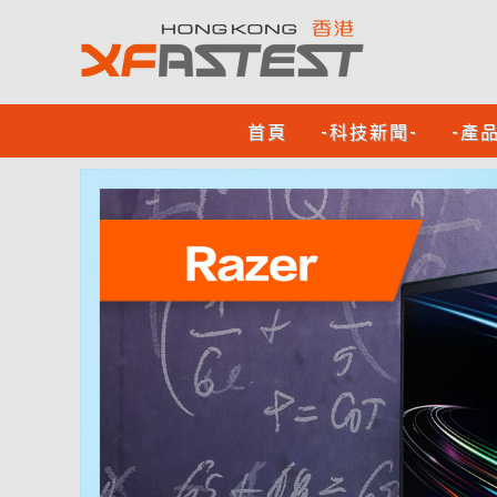
首頁
-科技新聞-
-產