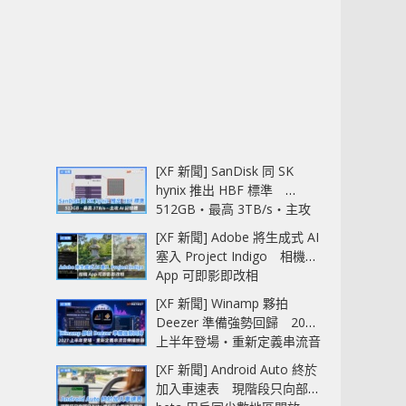
[XF 新聞] SanDisk 同 SK
hynix 推出 HBF 標準
512GB‧最高 3TB/s‧主攻
AI 記憶體
[XF 新聞] Adobe 將生成式 AI
塞入 Project Indigo 相機
App 可即影即改相
[XF 新聞] Winamp 夥拍
Deezer 準備強勢回歸 2027
上半年登場‧重新定義串流音
樂播放器
[XF 新聞] Android Auto 終於
加入車速表 現階段只向部分