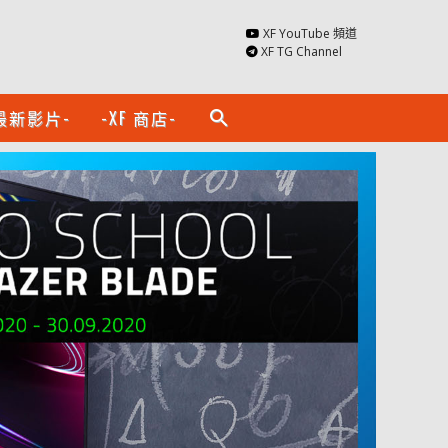
XF YouTube 頻道
XF TG Channel
最新影片-
-XF 商店-
search