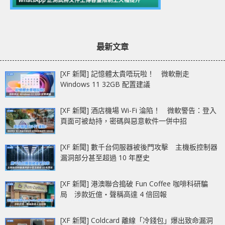
最新文章
[XF 新聞] 記憶體太貴唔玩啦！ 微軟刪走
Windows 11 32GB 配置建議
[XF 新聞] 酒店機場 Wi-Fi 淪陷！ 微軟警告：登入
頁面可被劫持，密碼與惡意軟件一併中招
[XF 新聞] 數千台伺服器被後門攻擊 主機板控制器
漏洞部分甚至超過 10 年歷史
[XF 新聞] 港澳聯合搗破 Fun Coffee 咖啡科研騙
局 涉款近億‧聲稱高達 4 倍回報
[XF 新聞] Coldcard 離線「冷錢包」爆出致命漏洞